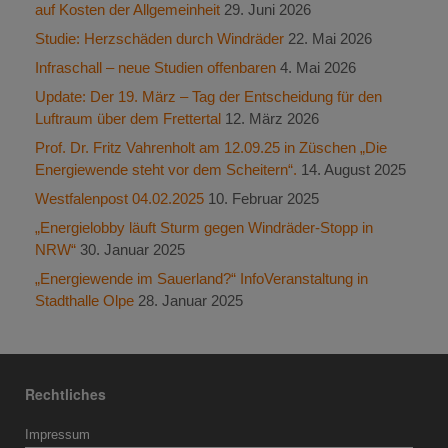
auf Kosten der Allgemeinheit
29. Juni 2026
Studie: Herzschäden durch Windräder
22. Mai 2026
Infraschall – neue Studien offenbaren
4. Mai 2026
Update: Der 19. März – Tag der Entscheidung für den
Luftraum über dem Frettertal
12. März 2026
Prof. Dr. Fritz Vahrenholt am 12.09.25 in Züschen „Die
Energiewende steht vor dem Scheitern“.
14. August 2025
Westfalenpost 04.02.2025
10. Februar 2025
„Energielobby läuft Sturm gegen Windräder-Stopp in
NRW“
30. Januar 2025
„Energiewende im Sauerland?“ InfoVeranstaltung in
Stadthalle Olpe
28. Januar 2025
Rechtliches
Impressum