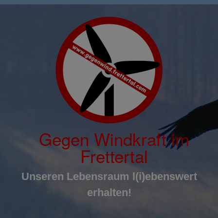
Inhalt
Zum
springen
Inhalt
springen
Gegen Windkraft im
Frettertal
Unseren Lebensraum l(i)ebenswert
erhalten!