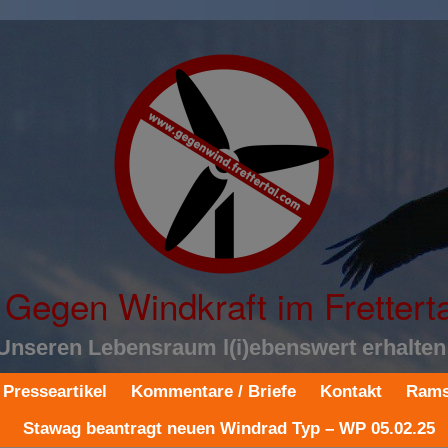
Gegen Windkraft im Fretterta
Unseren Lebensraum l(i)ebenswert erhalten
Presseartikel
Kommentare / Briefe
Kontakt
Rams
Stawag beantragt neuen Windrad Typ – WP 05.02.25