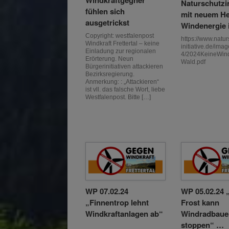
Windkraftgegner
Naturschutzin
fühlen sich
mit neuem He
ausgetrickst
Windenergie 
Copyright: westfalenpost
https://www.natur
Windkraft Frettertal – keine
initiative.de/im
Einladung zur regionalen
4/2024KeineWin
Erörterung. Neun
Wald.pdf
Bürgerinitiativen attackieren
Bezirksregierung.
Anmerkung: : „Attackieren“
ist vll. das falsche Wort, liebe
Westfalenpost. Bitte […]
WP 07.02.24
WP 05.02.24 
„Finnentrop lehnt
Frost kann
Windkraftanlagen ab“
Windradbaue
stoppen“ …