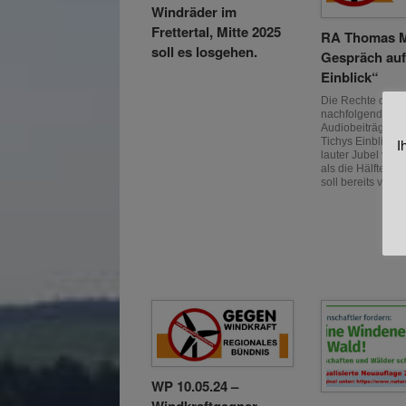
Windräder im
Frettertal, Mitte 2025
RA Thomas 
soll es losgehen.
Gespräch auf
Einblick“
Die Rechte der
nachfolgenden T
Audiobeiträge lie
Tichys Einblick. 
I
lauter Jubel ver
als die Hälfte de
soll bereits von [
WP 10.05.24 –