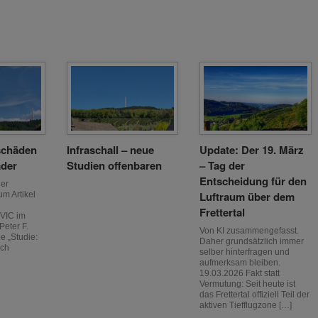
schäden
Infraschall – neue
Update: Der 19. März
äder
Studien offenbaren
– Tag der
Entscheidung für den
her
Luftraum über dem
um Artikel
:
Frettertal
VIC im
Peter F.
Von KI zusammengefasst.
e „Studie:
Daher grundsätzlich immer
rch
selber hinterfragen und
aufmerksam bleiben.
19.03.2026 Fakt statt
Vermutung: Seit heute ist
das Frettertal offiziell Teil der
aktiven Tiefflugzone […]