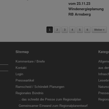
vom 23.11.23
Windenergieplanung
RB Arnsberg
1
2
3
4
5
6
Weiter »
Sitemap
Kateg
Kommentare / Briefe
Allgem
Kontakt
aus de
Login
Infrasch
Presseartikel
Leserbr
Ramscheid / Schöndelt Planungen
Naturs
Regionales Bündnis
Pressea
.. das schreibt die Presse zum Regionalplan
Regiona
Gemeinsamer Einwand zum Regionalplanentwurf