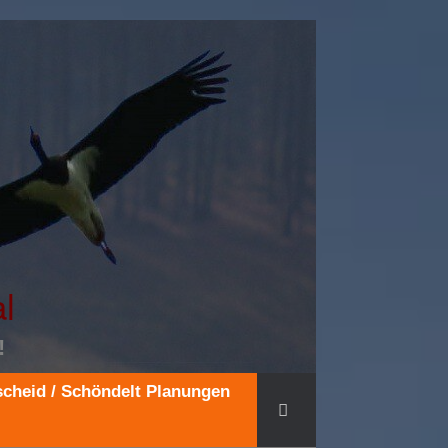
l
!
cheid / Schöndelt Planungen