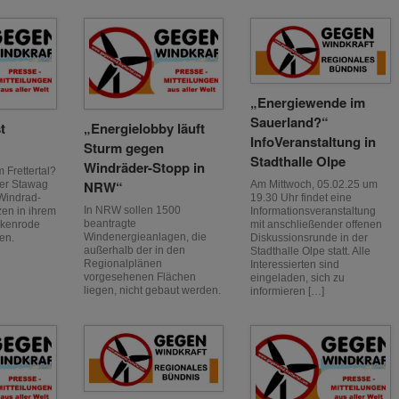
„Energiewende im
Sauerland?“
t
„Energielobby läuft
InfoVeranstaltung in
Sturm gegen
Stadthalle Olpe
Windräder-Stopp in
m Frettertal?
NRW“
ter Stawag
Am Mittwoch, 05.02.25 um
Windrad-
19.30 Uhr findet eine
In NRW sollen 1500
zen in ihrem
Informationsveranstaltung
beantragte
rkenrode
mit anschließender offenen
Windenergieanlagen, die
gen.
Diskussionsrunde in der
außerhalb der in den
Stadthalle Olpe statt. Alle
Regionalplänen
Interessierten sind
vorgesehenen Flächen
eingeladen, sich zu
liegen, nicht gebaut werden.
informieren […]