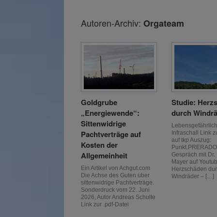
Autoren-Archiv:
Orgateam
Goldgrube
Studie: Herz
„Energiewende“:
durch Windr
Sittenwidrige
Lebensgefährlic
Pachtverträge auf
Infraschall Link z
auf tkp Auszug
Kosten der
Punkt.PRERADO
Allgemeinheit
Gespräch mit Dr. 
Mayer auf Youtub
Ein Artikel von Achgut.com
Herzschäden du
Die Achse des Guten über
Windräder – […]
sittenwidrige Pachtverträge.
Sonderdruck vom 22. Juni
2026, Autor Andreas Schulte
Link zur .pdf-Datei