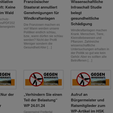
itiative
Französischer
Wissenschaftliche
ft: Keine
Staatsrat annulliert
Infraschall Studie
im Wald
Genehmigungen für
belegt
Windkraftanlagen
gesundheitliche
schutz-
Schädigung
ages/PDF202
Die Franzosen machen es
denergieIm
vor! Wann werden unsere
Windkraftanlagen machen
Politiker endlich schlau,
Krank. Menschen, Tiere,
bzw., wann dürfen sie schlau
Kleinstlebewesen und
werden? Nicht der Profit
Pflanzen. Zahlreiche
Weniger sondern die
wissenschaftliche
Gesundheit Aller […]
Untersuchungen erhalten in
der Politik so gut wie kein
Gehör. Aber es sollten alle
Betroffenen […]
„Nur der
„Verhindern Sie einen
Aufruf an
Teil der Belastung“
Bürgermeister und
r
WP 24.01.24
Ratsmitglieder zum
WP-Artikel im HSK
Gegenwind Frettertal