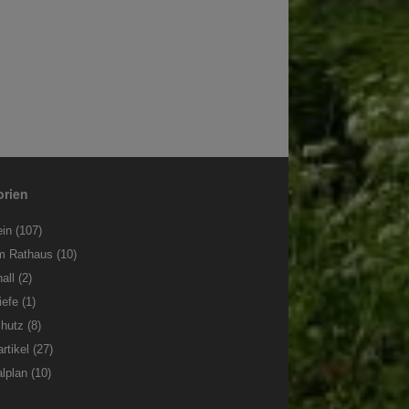
orien
ein
(107)
m Rathaus
(10)
all
(2)
iefe
(1)
chutz
(8)
rtikel
(27)
lplan
(10)