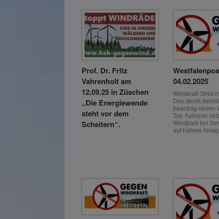
Prof. Dr. Fritz
Westfalenpos
Vahrenholt am
04.02.2025
12.09.25 in Züschen
Windkraft-Streit i
„Die Energiewende
Das steckt dahin
beantrag neuen 
steht vor dem
Typ. Aahener set
Scheitern“.
Windpark bei Se
auf höhere Anla