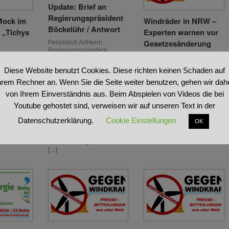
Update: Brief an
Regierungspräsident
Mock im
Windräder in NRW –
Böckelühr / Antwort
 „Tichys
Experten warnen vor
Gesetzesänderung
Persönlich AnHerrn
Regierungspräsident
Die Industrieanlagen an
Böckelühr,Bezirksregierung
ext und
Autobahnen, Wanderwegen
ArnsbergRegionalplanung –
Diese Website benutzt Cookies. Diese richten keinen Schaden auf
gt bei
und überhaupt sollen jetzt
EnergieSeibertzstraße
Uns wird
ohne Kontrolle durch eine
159821 Arnsberg E-Mail:
hrem Rechner an. Wenn Sie die Seite weiter benutzen, gehen wir dah
kündet: Mehr
Bauaufsicht aufgestellt
poststelle@brar.nrw.de
von Ihrem Einverständnis aus. Beim Abspielen von Videos die bei
s Stromes
werden. Man kann sich nur
Erörterung Regionalplan
…]
noch an den Kopf packen.
Teilplan SI-OE-MK
Youtube gehostet sind, verweisen wir auf unseren Text in der
[…]
Windenergiebereiche Sehr
geehrter Herr
Datenschutzerklärung.
Cookie Einstellungen
OK
Regierungspräsident
Böckelühr, mit
Verwunderung haben wir
[…]