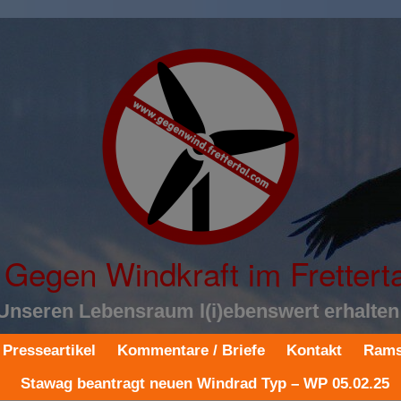
Gegen Windkraft im Fretterta
Unseren Lebensraum l(i)ebenswert erhalten
Presseartikel
Kommentare / Briefe
Kontakt
Rams
Stawag beantragt neuen Windrad Typ – WP 05.02.25