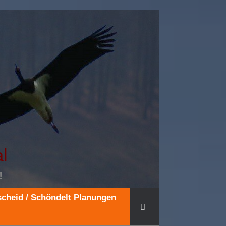
l
!
cheid / Schöndelt Planungen