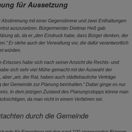
ung für Aussetzung
er Abstimmung mit einer Gegenstimme und zwei Enthaltungen
erbst auszusetzen. Bürgermeister Dietmar Heß gab
lärung ab, da er „den Eindruck habe, dass Bürger denken, der
nen.“ Er stehe auch der Verwaltung vor, die dafür verantwortlich
et würden.
-Erlasses habe sich nach seiner Ansicht die Rechts- und
habe sich sehr viel Mühe gemacht mit der Auswahl der
aber „wir, der Rat, haben auch städtebauliche Verträge
ng der Gemeinde zur Planung beinhalten.“ Dabei ginge es nur
ebnis. In dem jetzigen Zustand des Planungsstopps könne man
cksichtigen, da man nicht in einem Verfahren sei.
utachten durch die Gemeinde
stunde für Einwohner mit den rund 100 anwesenden Bürgern