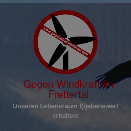
Inhalt
Zum
springen
Inhalt
springen
Gegen Windkraft im
Frettertal
Unseren Lebensraum l(i)ebenswert
erhalten!