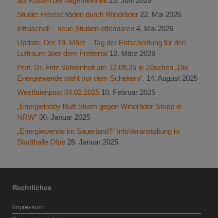
auf Kosten der Allgemeinheit
29. Juni 2026
Studie: Herzschäden durch Windräder
22. Mai 2026
Infraschall – neue Studien offenbaren
4. Mai 2026
Update: Der 19. März – Tag der Entscheidung für den
Luftraum über dem Frettertal
12. März 2026
Prof. Dr. Fritz Vahrenholt am 12.09.25 in Züschen „Die
Energiewende steht vor dem Scheitern“.
14. August 2025
Westfalenpost 04.02.2025
10. Februar 2025
„Energielobby läuft Sturm gegen Windräder-Stopp in
NRW“
30. Januar 2025
„Energiewende im Sauerland?“ InfoVeranstaltung in
Stadthalle Olpe
28. Januar 2025
Rechtliches
Impressum