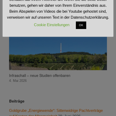
Studie: Herzschäden durch Windräder
benutzen, gehen wir daher von Ihrem Einverständnis aus.
22. Mai 2026
Beim Abspielen von Videos die bei Youtube gehostet sind,
verweisen wir auf unseren Text in der Datenschutzerklärung.
Cookie Einstellungen
OK
Infraschall – neue Studien offenbaren
4. Mai 2026
Beiträge
Goldgrube „Energiewende“: Sittenwidrige Pachtverträge