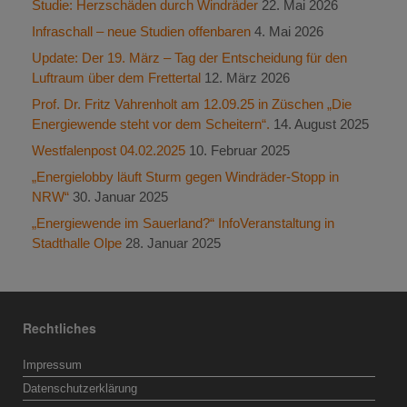
Studie: Herzschäden durch Windräder
22. Mai 2026
Infraschall – neue Studien offenbaren
4. Mai 2026
Update: Der 19. März – Tag der Entscheidung für den
Luftraum über dem Frettertal
12. März 2026
Prof. Dr. Fritz Vahrenholt am 12.09.25 in Züschen „Die
Energiewende steht vor dem Scheitern“.
14. August 2025
Westfalenpost 04.02.2025
10. Februar 2025
„Energielobby läuft Sturm gegen Windräder-Stopp in
NRW“
30. Januar 2025
„Energiewende im Sauerland?“ InfoVeranstaltung in
Stadthalle Olpe
28. Januar 2025
Rechtliches
Impressum
Datenschutzerklärung