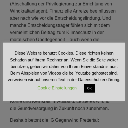
(Abschaffung der Privilegierung zur Errichtung von
Windkraftanlagen). Finanzielle Anreize beeinflussen
aber nach wie vor die Entscheidungsfindung. Und
manche Entscheidungsträger fühlen sich mit dem
vermeintlichen Beitrag zum Klimaschutz in der
moralischen Überlegenheit – auch wenn die
Sinnhaftigkeit konkreter Windkraftprojekte in
Diese Website benutzt Cookies. Diese richten keinen
sensiblen Naturgebieten einer nüchternen
Schaden auf Ihrem Rechner an. Wenn Sie die Seite weiter
wissenschaftlichen Prüfung nicht Stand hält.
benutzen, gehen wir daher von Ihrem Einverständnis aus.
Das Missverhältnis von Ertrag und Schaden zeigt
Beim Abspielen von Videos die bei Youtube gehostet sind,
verweisen wir auf unseren Text in der Datenschutzerklärung.
sich erstens bei der notwendigen Abgabe von
übermäßigem Stromertrag durch Windkraft ans
Cookie Einstellungen
OK
Ausland und zweitens durch Zukauf von Strom aus
Kohle und Kernkraft im Ausland. Letzteres wird für
die Grundversorgung in Zukunft noch zunehmen.
Deshalb betont die IG Gegenwind Frettertal: