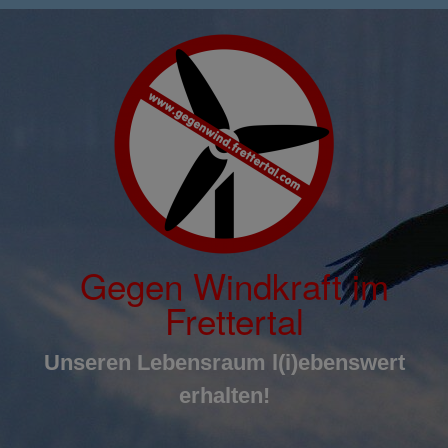
Inhalt
Zum
springen
Inhalt
springen
Gegen Windkraft im
Frettertal
Unseren Lebensraum l(i)ebenswert
erhalten!