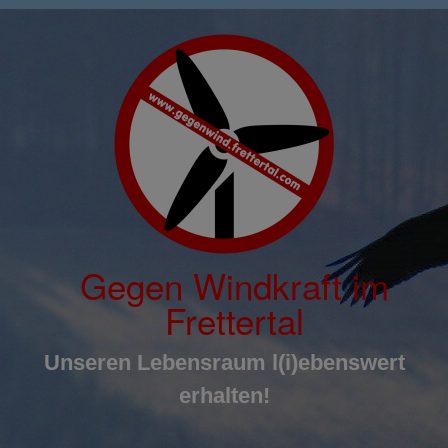
Inhalt
Zum
springen
Inhalt
springen
Gegen Windkraft im
Frettertal
Unseren Lebensraum l(i)ebenswert
erhalten!