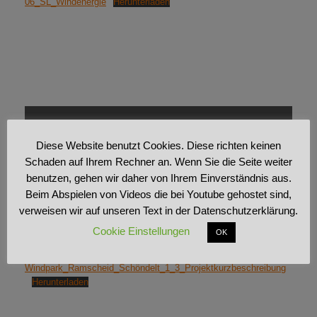
06_SL_Windenergie
Herunterladen
Inhalt
von
gegenwind.frettertal.com
anzeigen
Diese Website benutzt Cookies. Diese richten keinen
Hier klicken, um den Inhalt von gegenwind.frettertal.com
Schaden auf Ihrem Rechner an. Wenn Sie die Seite weiter
anzuzeigen.
benutzen, gehen wir daher von Ihrem Einverständnis aus.
Inhalt von gegenwind.frettertal.com immer anzeigen
Beim Abspielen von Videos die bei Youtube gehostet sind,
verweisen wir auf unseren Text in der Datenschutzerklärung.
Inhalt direkt öffnen
Cookie Einstellungen
OK
Windpark_Ramscheid_Schöndelt_1_3_Projektkurzbeschreibung
Herunterladen