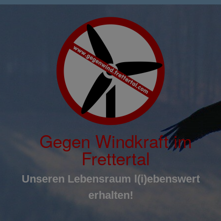
Inhalt
Zum
springen
Inhalt
springen
Gegen Windkraft im
Frettertal
Unseren Lebensraum l(i)ebenswert
erhalten!