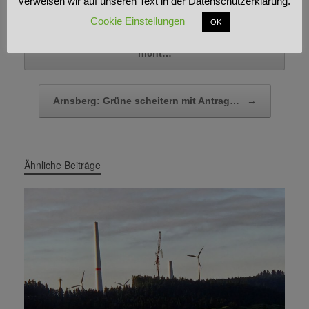
verweisen wir auf unseren Text in der Datenschutzerklärung.
Cookie Einstellungen
OK
Beitragsnavigation
←
Sauerländer Heimatbund – Windkraftausbau
nicht…
Arnsberg: Grüne scheitern mit Antrag…
→
Ähnliche Beiträge