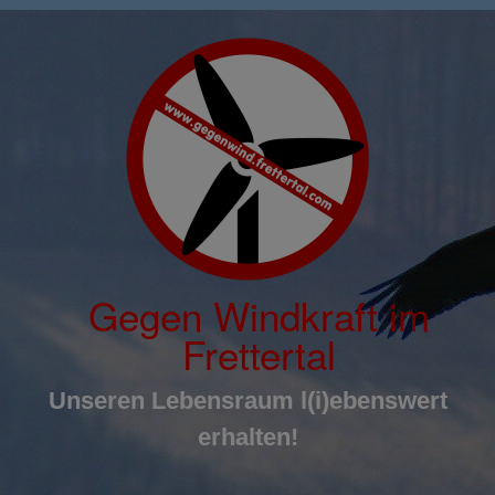
Inhalt
Zum
springen
Inhalt
springen
Gegen Windkraft im
Frettertal
Unseren Lebensraum l(i)ebenswert
erhalten!