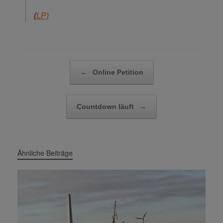
(
LP)
Beitragsnavigation
←
Online Petition
Countdown läuft
→
Ähnliche Beiträge