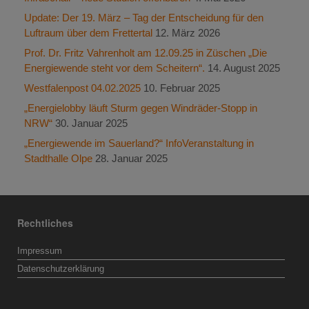
Update: Der 19. März – Tag der Entscheidung für den
Luftraum über dem Frettertal
12. März 2026
Prof. Dr. Fritz Vahrenholt am 12.09.25 in Züschen „Die
Energiewende steht vor dem Scheitern“.
14. August 2025
Westfalenpost 04.02.2025
10. Februar 2025
„Energielobby läuft Sturm gegen Windräder-Stopp in
NRW“
30. Januar 2025
„Energiewende im Sauerland?“ InfoVeranstaltung in
Stadthalle Olpe
28. Januar 2025
Rechtliches
Impressum
Datenschutzerklärung