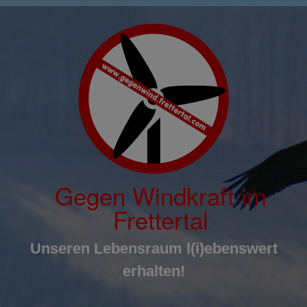
Inhalt
Zum
springen
Inhalt
springen
Gegen Windkraft im
Frettertal
Unseren Lebensraum l(i)ebenswert
erhalten!