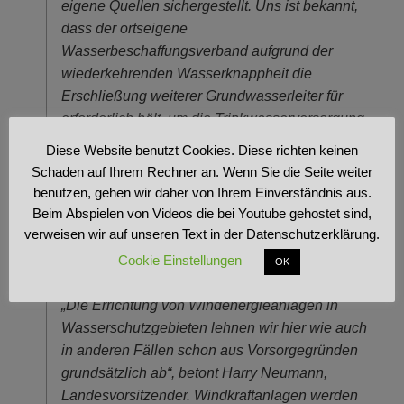
eigene Quellen sichergestellt. Uns ist bekannt,
dass der ortseigene
Wasserbeschaffungsverband aufgrund der
wiederkehrenden Wasserknappheit die
Erschließung weiterer Grundwasserleiter für
erforderlich hält, um die Trinkwasserversorgung
des Dorfes zu gewährleisten“, erklärt Christiane
Diese Website benutzt Cookies. Diese richten keinen
Richter.
Schaden auf Ihrem Rechner an. Wenn Sie die Seite weiter
benutzen, gehen wir daher von Ihrem Einverständnis aus.
Vorgelegte Planung nicht
Beim Abspielen von Videos die bei Youtube gehostet sind,
verweisen wir auf unseren Text in der Datenschutzerklärung.
sach- und zukunftsgerecht
Cookie Einstellungen
OK
„Die Errichtung von Windenergieanlagen in
Wasserschutzgebieten lehnen wir hier wie auch
in anderen Fällen schon aus Vorsorgegründen
grundsätzlich ab“, betont Harry Neumann,
Landesvorsitzender. Windkraftanlagen werden